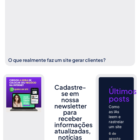
O que realmente faz um site gerar clientes?
Cadastre-
Últimos
se em
posts
nossa
newsletter
Como
para
as IAs
receber
leem e
rastreiam
informações
um site
atualizadas,
6 de
notícias
agosto