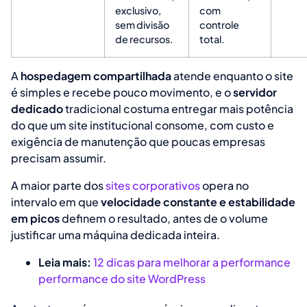
exclusivo,
com
sem divisão
controle
de recursos.
total.
A
hospedagem compartilhada
atende enquanto o site
é simples e recebe pouco movimento, e o
servidor
dedicado
tradicional costuma entregar mais potência
do que um site institucional consome, com custo e
exigência de manutenção que poucas empresas
precisam assumir.
A maior parte dos
sites corporativos
opera no
intervalo em que
velocidade constante e estabilidade
em picos
definem o resultado, antes de o volume
justificar uma máquina dedicada inteira.
Leia mais:
12 dicas para melhorar a performance
performance do site WordPress