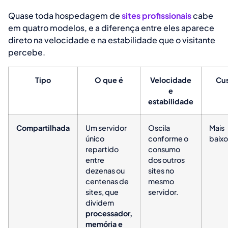
Quase toda hospedagem de
sites profissionais
cabe
em quatro modelos, e a diferença entre eles aparece
direto na velocidade e na estabilidade que o visitante
percebe.
Tipo
O que é
Velocidade
Cu
e
estabilidade
Compartilhada
Um servidor
Oscila
Mais
único
conforme o
baixo
repartido
consumo
entre
dos outros
dezenas ou
sites no
centenas de
mesmo
sites, que
servidor.
dividem
processador,
memória e