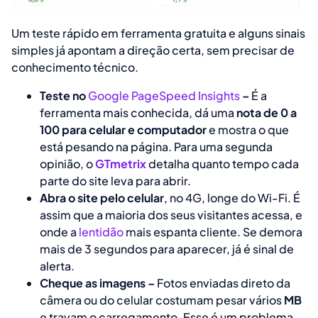
Um teste rápido em ferramenta gratuita e alguns sinais
simples já apontam a direção certa, sem precisar de
conhecimento técnico.
Teste no
Google PageSpeed Insights
–
É a
ferramenta mais conhecida, dá uma
nota de 0 a
100 para celular e computador
e mostra o que
está pesando na página. Para uma segunda
opinião, o
GTmetrix
detalha quanto tempo cada
parte do site leva para abrir.
Abra o site pelo celular
, no 4G, longe do Wi-Fi. É
assim que a maioria dos seus visitantes acessa, e
onde a
lentidão
mais espanta cliente. Se demora
mais de 3 segundos para aparecer, já é sinal de
alerta.
Cheque as imagens –
Fotos enviadas direto da
câmera ou do celular costumam pesar vários
MB
e travam o carregamento. Esse é um problema