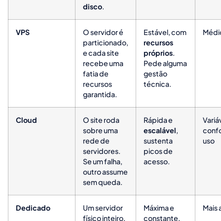
disco
.
VPS
O servidor é
Estável, com
Médi
particionado,
recursos
e cada site
próprios
.
recebe uma
Pede alguma
fatia de
gestão
recursos
técnica.
garantida.
Cloud
O site roda
Rápida e
Variá
sobre uma
escalável
,
conf
rede de
sustenta
uso
servidores.
picos de
Se um falha,
acesso.
outro assume
sem queda.
Dedicado
Um servidor
Máxima e
Mais 
físico inteiro,
constante,