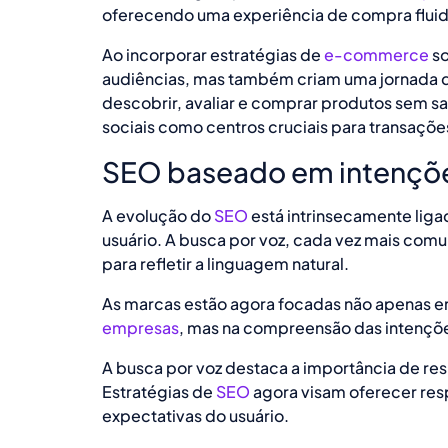
oferecendo uma experiência de compra fluid
Ao incorporar estratégias de
e-commerce
so
audiências, mas também criam uma jornada
descobrir, avaliar e comprar produtos sem sa
sociais como centros cruciais para transações
SEO baseado em intençõe
A evolução do
SEO
está intrinsecamente lig
usuário. A busca por voz, cada vez mais com
para refletir a linguagem natural.
As marcas estão agora focadas não apenas 
empresas
, mas na compreensão das intenções
A busca por voz destaca a importância de re
Estratégias de
SEO
agora visam oferecer resp
expectativas do usuário.