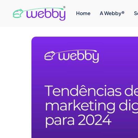
Home
A Webby®
S