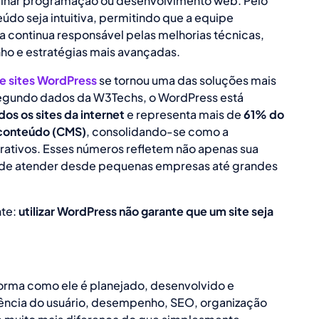
ominar programação ou desenvolvimento web. Pelo
údo seja intuitiva, permitindo que a equipe
a continua responsável pelas melhorias técnicas,
ho e estratégias mais avançadas.
e sites WordPress
se tornou uma das soluções mais
egundo dados da W3Techs, o WordPress está
os os sites da internet
e representa mais de
61% do
conteúdo (CMS)
, consolidando-se como a
orativos. Esses números refletem não apenas sua
de atender desde pequenas empresas até grandes
nte:
utilizar WordPress não garante que um site seja
forma como ele é planejado, desenvolvido e
iência do usuário, desempenho, SEO, organização