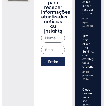
para
as IAs
receber
leem e
rastreiam
informações
um site
atualizadas,
6 de
notícias
agosto
ou
de 2026
insights
SEO,
GEO,
AEO e
Link
Building:
qual
estratégia
Enviar
faz a
diferença?
27 de
julho de
2026
O que
realmente
faz um
site
gerar