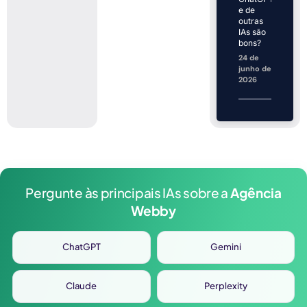
e de
outras
IAs são
bons?
24 de
junho de
2026
Pergunte às principais IAs sobre a
Agência
Webby
ChatGPT
Gemini
Claude
Perplexity