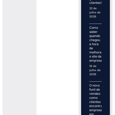
clientes?
22 de
julho de
2026
Como
saber
quando
chegou
a hora
de
melhorar
o site da
empresa
16 de
julho de
2026
O novo
funil de
vendas:
como
clientes
encontram
empresas
em