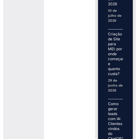
2026
10 de
julho de
2026
Criação
de Site
para
MEI: por
onde
começar
e
quanto
custa?
29 de
junho de
2026
Como
gerar
leads
com IA:
Clientes
vindos
do
ChatGPT