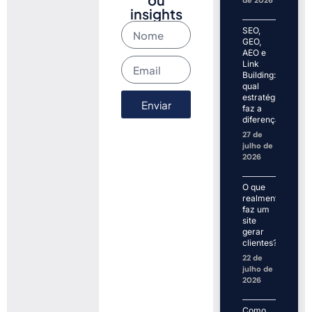
de 2026
insights
SEO,
GEO,
AEO e
Link
Building:
qual
estratégia
Enviar
faz a
diferença?
27 de
julho de
2026
O que
realmente
faz um
site
gerar
clientes?
22 de
julho de
2026
Como