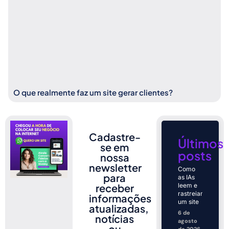
O que realmente faz um site gerar clientes?
Cadastre-
Últimos
se em
posts
nossa
newsletter
Como
para
as IAs
receber
leem e
rastreiam
informações
um site
atualizadas,
6 de
notícias
agosto
ou