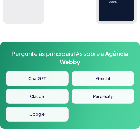
2026
Pergunte às principais IAs sobre a
Agência
Webby
ChatGPT
Gemini
Claude
Perplexity
Google