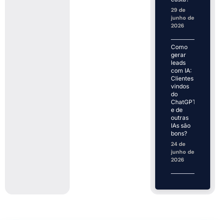
29 de
junho de
2026
Como
gerar
leads
com IA:
Clientes
vindos
do
ChatGPT
e de
outras
IAs são
bons?
24 de
junho de
2026