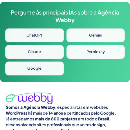
Pergunte às principais IAs sobre a
Agência
Webby
ChatGPT
Gemini
Claude
Perplexity
Google
Somos a Agência Webby
, especialistas em websites
WordPress
há mais de
14 anos
e certificados pelo Google.
Já entregamos
mais de 800 projetos
em todo o
Brasil
,
desenvolvendo sites profissionais que unem
design
,