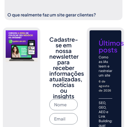
O que realmente faz um site gerar clientes?
Cadastre-
Últimos
se em
posts
nossa
newsletter
Como
para
as IAs
receber
leem e
rastreiam
informações
um site
atualizadas,
6 de
notícias
agosto
ou
de 2026
insights
SEO,
GEO,
AEO e
Link
Building:
qual