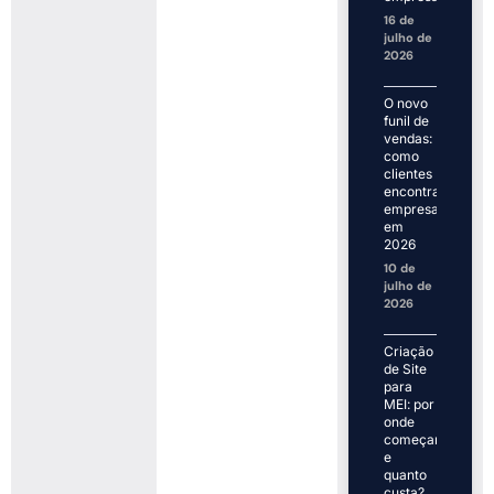
16 de
julho de
2026
O novo
funil de
vendas:
como
clientes
encontram
empresas
em
2026
10 de
julho de
2026
Criação
de Site
para
MEI: por
onde
começar
e
quanto
custa?