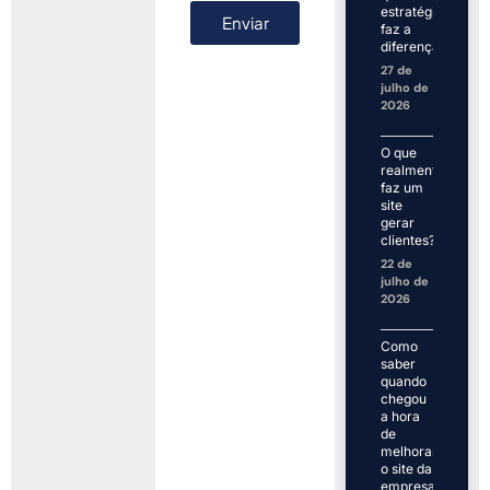
estratégia
Enviar
faz a
diferença?
27 de
julho de
2026
O que
realmente
faz um
site
gerar
clientes?
22 de
julho de
2026
Como
saber
quando
chegou
a hora
de
melhorar
o site da
empresa