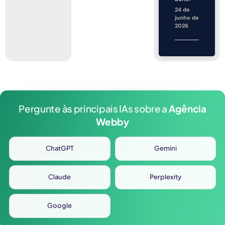
24 de
junho de
2026
Pergunte às principais IAs sobre a
Agência
Webby
ChatGPT
Gemini
Claude
Perplexity
Google