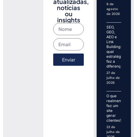
atualizadas,
6 de
notícias
agosto
ou
de 2026
insights
SEO,
GEO,
AEO e
Link
Building:
qual
estratégia
Enviar
faz a
diferença?
27 de
julho de
2026
O que
realmente
faz um
site
gerar
clientes?
22 de
julho de
2026