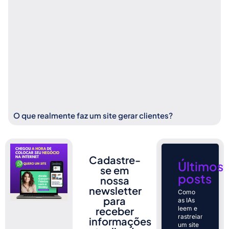
O que realmente faz um site gerar clientes?
Cadastre-
Últimos
se em
posts
nossa
newsletter
Como
para
as IAs
receber
leem e
rastreiam
informações
um site