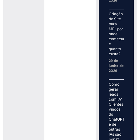
2026
Criação
de Site
para
MEI: por
onde
começar
e
quanto
custa?
29 de
junho de
2026
Como
gerar
leads
com IA:
Clientes
vindos
do
ChatGPT
e de
outras
IAs são
bons?