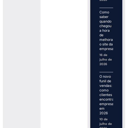
Como
saber
quando
chegou
a hora
de
melhorar
o site da
empresa
16 de
julho de
2026
O novo
funil de
vendas:
como
clientes
encontram
empresas
em
2026
10 de
julho de