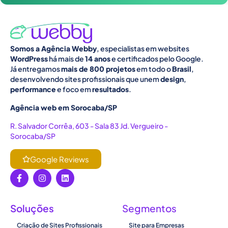
Somos a Agência Webby
, especialistas em websites
WordPress
há mais de
14 anos
e certificados pelo Google.
Já entregamos
mais de 800 projetos
em todo o
Brasil
,
desenvolvendo sites profissionais que unem
design
,
performance
e foco em
resultados
.
Agência web em Sorocaba/SP
R. Salvador Corrêa, 603 - Sala 83 Jd. Vergueiro -
Sorocaba/SP
Google Reviews
Soluções
Segmentos
Criação de Sites Profissionais
Site para Empresas