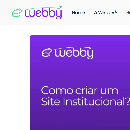
Home
A Webby®
S