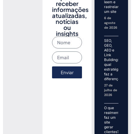
receber
leem e
rastreiam
informações
um site
atualizadas,
6 de
notícias
agosto
ou
de 2026
insights
SEO,
GEO,
AEO e
Link
Building:
qual
estratégia
Enviar
faz a
diferença?
27 de
julho de
2026
O que
realmente
faz um
site
gerar
clientes?