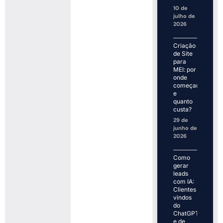
10 de
julho de
2026
Criação
de Site
para
MEI: por
onde
começar
e
quanto
custa?
29 de
junho de
2026
Como
gerar
leads
com IA:
Clientes
vindos
do
ChatGPT
e de