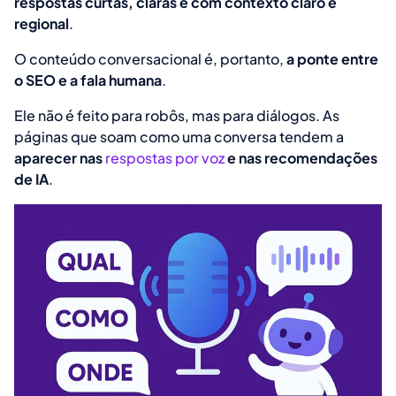
respostas curtas, claras e com contexto claro e
regional
.
O conteúdo conversacional é, portanto,
a ponte entre
o SEO e a fala humana
.
Ele não é feito para robôs, mas para diálogos. As
páginas que soam como uma conversa tendem a
aparecer nas
respostas por voz
e nas recomendações
de IA
.