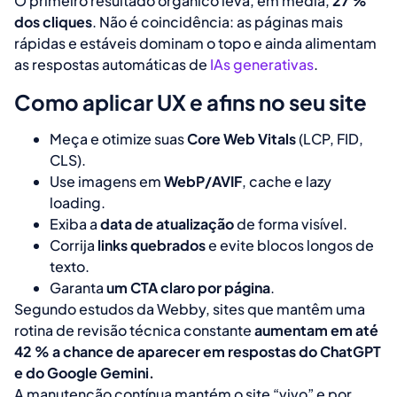
O primeiro resultado orgânico leva, em média,
27 %
dos cliques
. Não é coincidência: as páginas mais
rápidas e estáveis dominam o topo e ainda alimentam
as respostas automáticas de
IAs generativas
.
Como aplicar UX e afins no seu site
Meça e otimize suas
Core Web Vitals
(LCP, FID,
CLS).
Use imagens em
WebP/AVIF
, cache e
lazy
loading
.
Exiba a
data de atualização
de forma visível.
Corrija
links quebrados
e evite blocos longos de
texto.
Garanta
um CTA claro por página
.
Segundo estudos da Webby, sites que mantêm uma
rotina de revisão técnica constante
aumentam em até
42 % a chance de aparecer em respostas do ChatGPT
e do Google Gemini.
A manutenção contínua mantém o site “vivo” e por