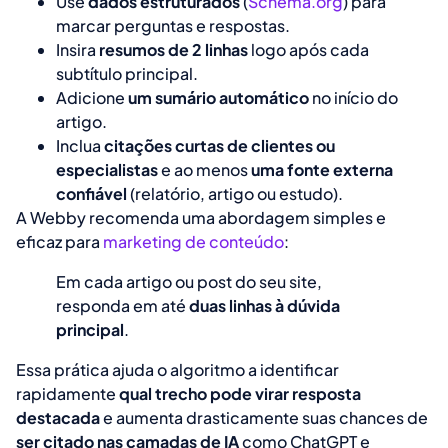
Use
dados estruturados
(
Schema.org
) para
marcar perguntas e respostas.
Insira
resumos de 2 linhas
logo após cada
subtítulo principal.
Adicione
um sumário automático
no início do
artigo.
Inclua
citações curtas de clientes ou
especialistas
e ao menos
uma fonte externa
confiável
(relatório, artigo ou estudo)
.
A Webby recomenda uma abordagem simples e
eficaz para
marketing de conteúdo
:
Em cada artigo ou post do seu site,
responda em até
duas linhas à dúvida
principal
.
Essa prática ajuda o algoritmo a identificar
rapidamente
qual trecho pode virar resposta
destacada
e aumenta drasticamente suas chances de
ser citado nas camadas de IA
como
ChatGPT e