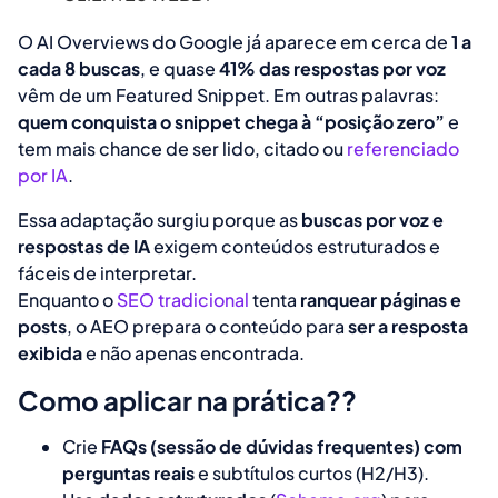
O
AI Overviews do Google
já aparece em cerca de
1 a
cada 8 buscas
, e quase
41% das respostas por voz
vêm de um
Featured Snippet
. Em outras palavras:
quem conquista o snippet chega à “posição zero”
e
tem mais chance de ser lido, citado ou
referenciado
por IA
.
Essa adaptação surgiu porque as
buscas por voz e
respostas de IA
exigem conteúdos estruturados e
fáceis de interpretar.
Enquanto o
SEO tradicional
tenta
ranquear páginas e
posts
, o AEO prepara o conteúdo para
ser a resposta
exibida
e não apenas encontrada.
Como aplicar na prática??
Crie
FAQs (sessão de dúvidas frequentes) com
perguntas reais
e subtítulos curtos (H2/H3).