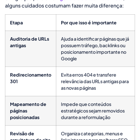
alguns cuidados costumam fazer muita diferença:
Etapa
Por que isso é importante
Auditoria de URLs
Ajuda a identificar páginas que já
antigas
possuem tráfego, backlinks ou
posicionamento importante no
Google
Redirecionamento
Evita erros 404 e transfere
301
relevância das URLs antigas para
as novas páginas
Mapeamento de
Impede que conteúdos
páginas
estratégicos sejam removidos
posicionadas
durante a reformulação
Revisão de
Organiza categorias, menus e