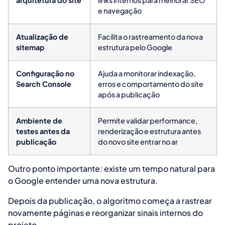
arquitetura do site
links internos para melhorar SEO
e navegação
Atualização de
Facilita o rastreamento da nova
sitemap
estrutura pelo Google
Configuração no
Ajuda a monitorar indexação,
Search Console
erros e comportamento do site
após a publicação
Ambiente de
Permite validar performance,
testes antes da
renderização e estrutura antes
publicação
do novo site entrar no ar
Outro ponto importante: existe um tempo natural para
o Google entender uma nova estrutura.
Depois da publicação, o algoritmo começa a rastrear
novamente páginas e reorganizar sinais internos do
projeto.