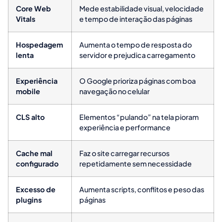
Core Web
Mede estabilidade visual, velocidade
Vitals
e tempo de interação das páginas
Hospedagem
Aumenta o tempo de resposta do
lenta
servidor e prejudica carregamento
Experiência
O Google prioriza páginas com boa
mobile
navegação no celular
CLS alto
Elementos “pulando” na tela pioram
experiência e performance
Cache mal
Faz o site carregar recursos
configurado
repetidamente sem necessidade
Excesso de
Aumenta scripts, conflitos e peso das
plugins
páginas