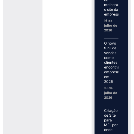
melhorar
o site da
empresa
16 de
julho de
2026
O novo
funil de
vendas:
como
clientes
encontram
empresas
em
2026
10 de
julho de
2026
Criação
de Site
para
MEI: por
onde