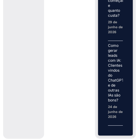
começar
e
quanto
custa?
29 de
junho de
2026
Como
gerar
leads
com IA:
Clientes
vindos
do
ChatGPT
e de
outras
IAs são
bons?
24 de
junho de
2026