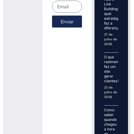
Link
Building:
qual
estratégia
Enviar
faz a
diferença?
27 de
julho de
2026
O que
realmente
faz um
site
gerar
clientes?
22 de
julho de
2026
Como
saber
quando
chegou
a hora
de