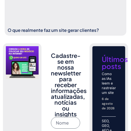
O que realmente faz um site gerar clientes?
Cadastre-
Últimos
se em
posts
nossa
newsletter
Como
para
as IAs
receber
leem e
rastreiam
informações
um site
atualizadas,
6 de
notícias
agosto
ou
de 2026
insights
SEO,
GEO,
AEO e